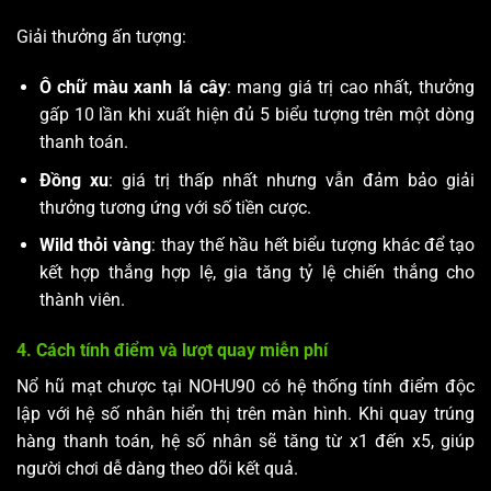
Giải thưởng ấn tượng:
Ô chữ màu xanh lá cây
: mang giá trị cao nhất, thưởng
gấp 10 lần khi xuất hiện đủ 5 biểu tượng trên một dòng
thanh toán.
Đồng xu
: giá trị thấp nhất nhưng vẫn đảm bảo giải
thưởng tương ứng với số tiền cược.
Wild thỏi vàng
: thay thế hầu hết biểu tượng khác để tạo
kết hợp thắng hợp lệ, gia tăng tỷ lệ chiến thắng cho
thành viên.
4. Cách tính điểm và lượt quay miễn phí
Nổ hũ mạt chược tại NOHU90 có hệ thống tính điểm độc
lập với hệ số nhân hiển thị trên màn hình. Khi quay trúng
hàng thanh toán, hệ số nhân sẽ tăng từ x1 đến x5, giúp
người chơi dễ dàng theo dõi kết quả.