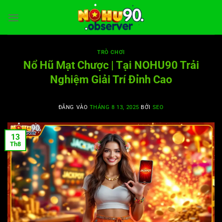
Bỏ
qua
nội
dung
TRÒ CHƠI
Nổ Hũ Mạt Chược | Tại NOHU90 Trải
Nghiệm Giải Trí Đỉnh Cao
ĐĂNG VÀO
THÁNG 8 13, 2025
BỞI
SEO
13
Th8