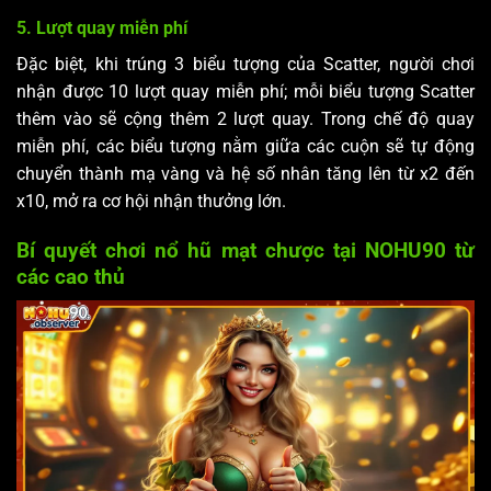
5. Lượt quay miễn phí
Đặc biệt, khi trúng 3 biểu tượng của Scatter, người chơi
nhận được 10 lượt quay miễn phí; mỗi biểu tượng Scatter
thêm vào sẽ cộng thêm 2 lượt quay. Trong chế độ quay
miễn phí, các biểu tượng nằm giữa các cuộn sẽ tự động
chuyển thành mạ vàng và hệ số nhân tăng lên từ x2 đến
x10, mở ra cơ hội nhận thưởng lớn.
Bí quyết chơi nổ hũ mạt chược tại NOHU90 từ
các cao thủ