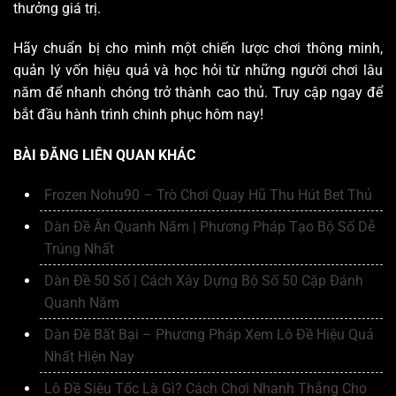
thưởng giá trị.
Hãy chuẩn bị cho mình một chiến lược chơi thông minh,
quản lý vốn hiệu quả và học hỏi từ những người chơi lâu
năm để nhanh chóng trở thành cao thủ. Truy cập ngay để
bắt đầu hành trình chinh phục hôm nay!
BÀI ĐĂNG LIÊN QUAN KHÁC
Frozen Nohu90 – Trò Chơi Quay Hũ Thu Hút Bet Thủ
Dàn Đề Ăn Quanh Năm | Phương Pháp Tạo Bộ Số Dễ
Trúng Nhất
Dàn Đề 50 Số | Cách Xây Dựng Bộ Số 50 Cặp Đánh
Quanh Năm
Dàn Đề Bất Bại – Phương Pháp Xem Lô Đề Hiệu Quả
Nhất Hiện Nay
Lô Đề Siêu Tốc Là Gì? Cách Chơi Nhanh Thắng Cho