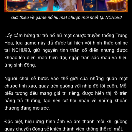
Giới thiệu về game nổ hũ mạt chược mới nhất tại NOHU90
Lấy cảm hứng từ trò nổ hũ mạt chược truyền thống Trung
Hoa, tựa game này đã được tái hiện với hình thức online
tại NOHU90, giữ nguyên tinh thần cổ điển nhưng được
khoác lên diện mạo hiện đại, ngập tràn sắc màu và hiệu
ứng sinh động.
Người chơi sẽ bước vào thế giới của những quân mạt
chược tinh xảo, quay trên guồng với nhịp độ lôi cuốn. Mỗi
biểu tượng đều mang giá trị riêng, được hiển thị rõ trên
bảng trả thưởng, tạo nên cơ hội nhận về những khoản
thưởng đáng mơ ước.
Đặc biệt, hiệu ứng hình ảnh và âm thanh mỗi khi guồng
quay chuyển động sẽ khiến thành viên không thể rời mắt.