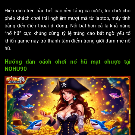
Hiện diện trên hầu hết các nền tảng cá cược, trò chơi cho
phép khách chơi trải nghiệm mượt mà từ laptop, máy tính
bảng đến điện thoại di động. Nổi bật hơn cả là khả năng
“nổ hũ” cực khủng cùng tỷ lệ trúng cao bất ngờ yếu tố
khiến game này trở thành tâm điểm trong giới đam mê nổ
hũ.
Hướng dẫn cách chơi nổ hũ mạt chược tại
NOHU90