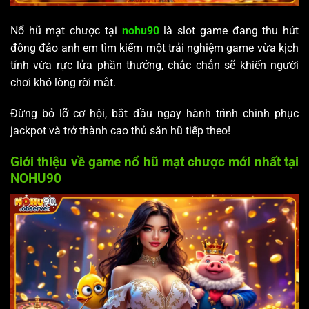
Nổ hũ mạt chược tại
nohu90
là slot game đang thu hút
đông đảo anh em tìm kiếm một trải nghiệm game vừa kịch
tính vừa rực lửa phần thưởng, chắc chắn sẽ khiến người
chơi khó lòng rời mắt.
Đừng bỏ lỡ cơ hội, bắt đầu ngay hành trình chinh phục
jackpot và trở thành cao thủ săn hũ tiếp theo!
Giới thiệu về game nổ hũ mạt chược mới nhất tại
NOHU90