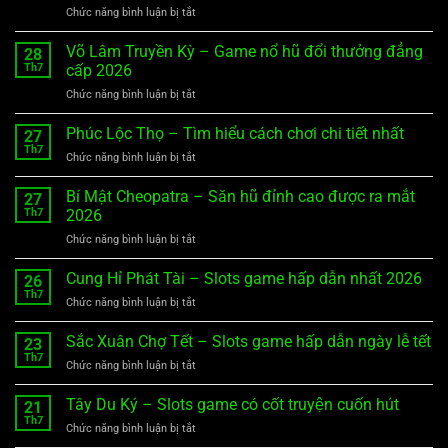
Thần
Chức năng bình luận bị tắt
ở
–
trong
Giới
Trò
năm
thiệu
Võ Lâm Truyền Kỳ – Game nổ hũ đổi thưởng đẳng
chơi
28
2026
game
quay
Th7
cấp 2026
nổ
hũ
Chức năng bình luận bị tắt
ở
hũ
đỉnh
Võ
Kung
cao
Lâm
Phúc Lộc Thọ – Tìm hiểu cách chơi chi tiết nhất
Fu
27
Truyền
Panda
Th7
Chức năng bình luận bị tắt
ở
Kỳ
đẳng
Phúc
–
cấp
Lộc
Bí Mật Cheopatra – Săn hũ đỉnh cao được ra mắt
27
Game
mọi
Thọ
Th7
2026
nổ
thời
–
hũ
đại
Chức năng bình luận bị tắt
ở
Tìm
đổi
Bí
hiểu
thưởng
Mật
Cung Hỉ Phát Tài – Slots game hấp dẫn nhất 2026
cách
26
đẳng
Cheopatra
chơi
Th7
cấp
Chức năng bình luận bị tắt
ở
–
chi
2026
Cung
Săn
tiết
Hỉ
Sắc Xuân Chợ Tết – Slots game hấp dẫn ngày lễ tết
23
hũ
nhất
Phát
Th7
đỉnh
Chức năng bình luận bị tắt
ở
Tài
cao
Sắc
–
được
Xuân
Tây Du Ký – Slots game có cốt truyện cuốn hút
21
Slots
ra
Chợ
Th7
game
mắt
Chức năng bình luận bị tắt
ở
Tết
hấp
2026
Tây