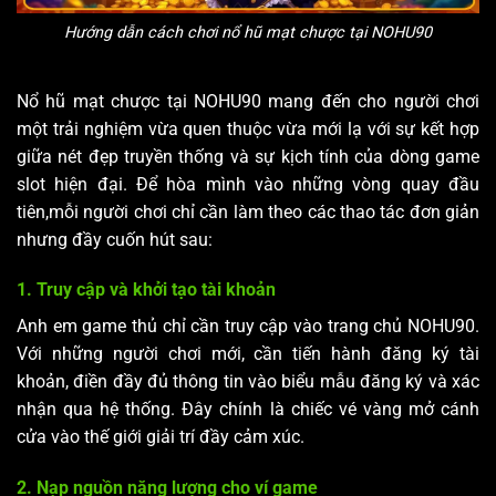
Hướng dẫn cách chơi nổ hũ mạt chược tại NOHU90
Nổ hũ mạt chược tại NOHU90 mang đến cho người chơi
một trải nghiệm vừa quen thuộc vừa mới lạ với sự kết hợp
giữa nét đẹp truyền thống và sự kịch tính của dòng game
slot hiện đại. Để hòa mình vào những vòng quay đầu
tiên,mỗi người chơi chỉ cần làm theo các thao tác đơn giản
nhưng đầy cuốn hút sau:
1. Truy cập và khởi tạo tài khoản
Anh em game thủ chỉ cần truy cập vào trang chủ NOHU90.
Với những người chơi mới, cần tiến hành đăng ký tài
khoản, điền đầy đủ thông tin vào biểu mẫu đăng ký và xác
nhận qua hệ thống. Đây chính là chiếc vé vàng mở cánh
cửa vào thế giới giải trí đầy cảm xúc.
2. Nạp nguồn năng lượng cho ví game