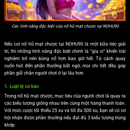
Các tính năng đặc biệt của nổ hũ mạt chược tại NOHU90
Nếu coi nổ hũ mạt chược tại NOHU90 là một bữa tiệc giải
trí, thì những tính năng đặc biệt chính là “gia vị” khiến trải
nghiệm trở nên bùng nổ hơn bao giờ hết. Từ cách quay
cuốn hút đến phần thưởng bất ngờ, mọi chi tiết đều góp
phần giữ chân người chơi ở lại lâu hơn.
1. Luật lệ cơ bản
Trong nổ hũ mạt chược, mục tiêu của người chơi là quay ra
các biểu tượng giống nhau trên cùng một hàng thanh toán.
Với mức cược tối thiểu 25 xu và tối đa 500 xu, bạn sẽ có cơ
hội nhận được phần thưởng nếu đạt đủ 3 biểu tượng trùng
khớp.