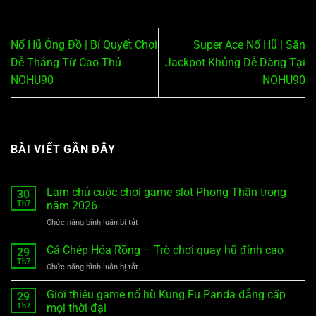
Nổ Hũ Ông Đồ | Bí Quyết Chơi
Super Ace Nổ Hũ | Săn
Dễ Thắng Từ Cao Thủ
Jackpot Khủng Dễ Dàng Tại
NOHU90
NOHU90
BÀI VIẾT GẦN ĐÂY
Làm chủ cuộc chơi game slot Phong Thần trong
30
Th7
năm 2026
Chức năng bình luận bị tắt
ở
Làm
chủ
Cá Chép Hóa Rồng – Trò chơi quay hũ đỉnh cao
29
cuộc
Th7
Chức năng bình luận bị tắt
ở
chơi
Cá
game
Chép
Giới thiệu game nổ hũ Kung Fu Panda đẳng cấp
29
slot
Hóa
Th7
mọi thời đại
Phong
Rồng