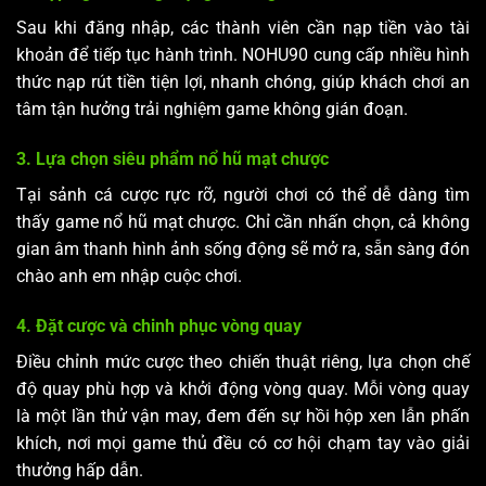
Sau khi đăng nhập, các thành viên cần nạp tiền vào tài
khoản để tiếp tục hành trình. NOHU90 cung cấp nhiều hình
thức nạp rút tiền tiện lợi, nhanh chóng, giúp khách chơi an
tâm tận hưởng trải nghiệm game không gián đoạn.
3. Lựa chọn siêu phẩm nổ hũ mạt chược
Tại sảnh cá cược rực rỡ, người chơi có thể dễ dàng tìm
thấy game nổ hũ mạt chược. Chỉ cần nhấn chọn, cả không
gian âm thanh hình ảnh sống động sẽ mở ra, sẵn sàng đón
chào anh em nhập cuộc chơi.
4. Đặt cược và chinh phục vòng quay
Điều chỉnh mức cược theo chiến thuật riêng, lựa chọn chế
độ quay phù hợp và khởi động vòng quay. Mỗi vòng quay
là một lần thử vận may, đem đến sự hồi hộp xen lẫn phấn
khích, nơi mọi game thủ đều có cơ hội chạm tay vào giải
thưởng hấp dẫn.