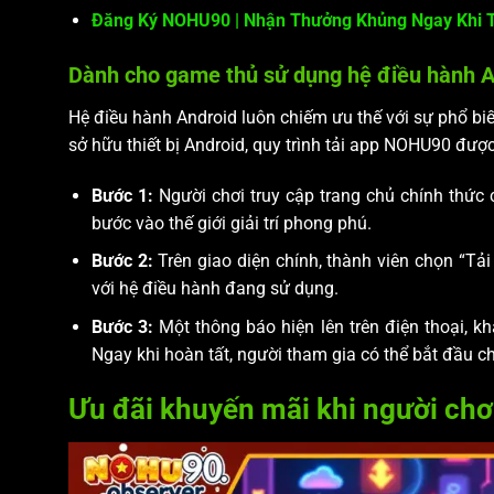
Đăng Ký NOHU90 | Nhận Thưởng Khủng Ngay Khi 
Dành cho game thủ sử dụng hệ điều hành A
Hệ điều hành Android luôn chiếm ưu thế với sự phổ b
sở hữu thiết bị Android, quy trình tải app NOHU90 được
Bước 1:
Người chơi truy cập trang chủ chính thức
bước vào thế giới giải trí phong phú.
Bước 2:
Trên giao diện chính, thành viên chọn “T
với hệ điều hành đang sử dụng.
Bước 3:
Một thông báo hiện lên trên điện thoại, 
Ngay khi hoàn tất, người tham gia có thể bắt đầu
Ưu đãi khuyến mãi khi người chơ