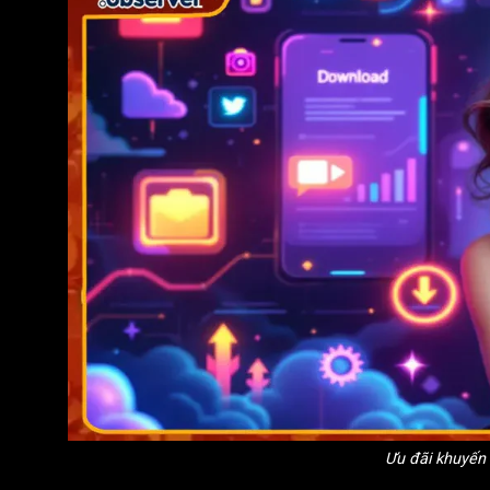
Ưu đãi khuyến 