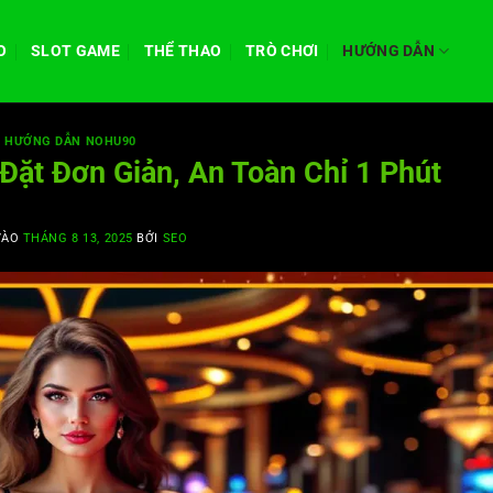
O
SLOT GAME
THỂ THAO
TRÒ CHƠI
HƯỚNG DẪN
HƯỚNG DẪN NOHU90
Đặt Đơn Giản, An Toàn Chỉ 1 Phút
VÀO
THÁNG 8 13, 2025
BỞI
SEO