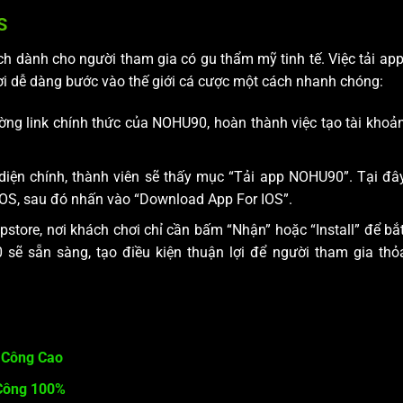
S
 ích dành cho người tham gia có gu thẩm mỹ tinh tế. Việc tải 
hơi dễ dàng bước vào thế giới cá cược một cách nhanh chóng:
ường link chính thức của NOHU90, hoàn thành việc tạo tài khoả
diện chính, thành viên sẽ thấy mục “Tải app NOHU90”. Tại đâ
IOS, sau đó nhấn vào “Download App For IOS”.
pstore, nơi khách chơi chỉ cần bấm “Nhận” hoặc “Install” để b
 sẽ sẵn sàng, tạo điều kiện thuận lợi để người tham gia thỏa
 Công Cao
Công 100%