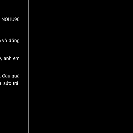
app NOHU90
n và đăng
y, anh em
ắt đầu quá
 sức trải