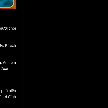
gười chơi
te. Khách
g. Anh em
n đoạn.
 phổ biến
 trí đỉnh