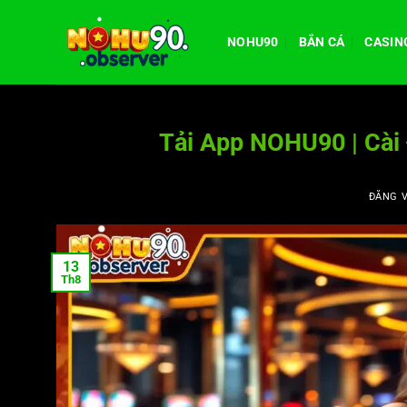
Bỏ
qua
NOHU90
BẮN CÁ
CASIN
nội
dung
Tải App NOHU90 | Cài 
ĐĂNG 
13
Th8