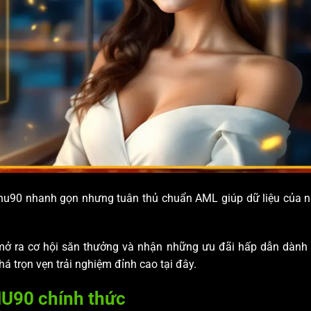
ohu90 nhanh gọn nhưng tuân thủ chuẩn AML giúp dữ liệu của n
a mở ra cơ hội săn thưởng và nhận những ưu đãi hấp dẫn dành 
 trọn vẹn trải nghiệm đỉnh cao tại đây.
HU90 chính thức