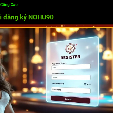
 Công Cao
hi đăng ký NOHU90