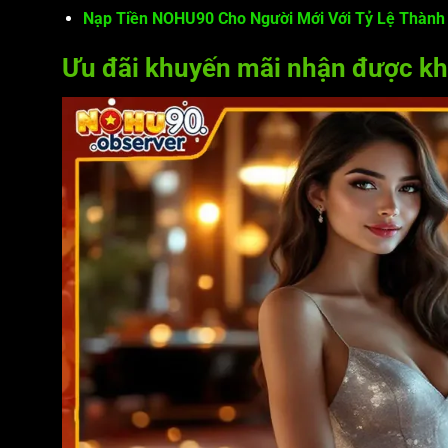
Nạp Tiền NOHU90 Cho Người Mới Với Tỷ Lệ Thành
Ưu đãi khuyến mãi nhận được k