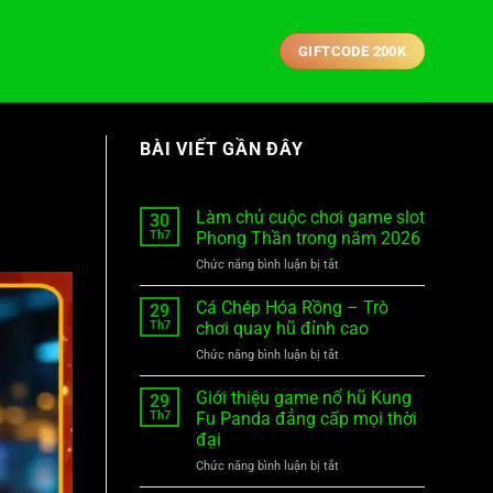
GIFTCODE 200K
BÀI VIẾT GẦN ĐÂY
Làm chủ cuộc chơi game slot
30
Th7
Phong Thần trong năm 2026
Chức năng bình luận bị tắt
ở
Làm
chủ
Cá Chép Hóa Rồng – Trò
29
cuộc
Th7
chơi quay hũ đỉnh cao
chơi
Chức năng bình luận bị tắt
ở
game
Cá
slot
Chép
Giới thiệu game nổ hũ Kung
Phong
29
Hóa
Thần
Th7
Fu Panda đẳng cấp mọi thời
Rồng
trong
đại
–
năm
Chức năng bình luận bị tắt
ở
Trò
2026
Giới
chơi