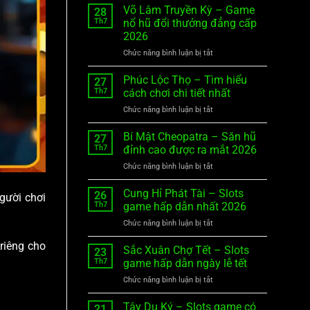
thiệu
quay
Võ Lâm Truyền Kỳ – Game
28
game
hũ
Th7
nổ hũ đổi thưởng đẳng cấp
nổ
đỉnh
2026
hũ
cao
Chức năng bình luận bị tắt
ở
Kung
Võ
Fu
Lâm
Panda
Phúc Lộc Thọ – Tìm hiểu
27
Truyền
đẳng
Th7
cách chơi chi tiết nhất
Kỳ
cấp
Chức năng bình luận bị tắt
ở
–
mọi
Phúc
Game
thời
Lộc
Bí Mật Cheopatra – Săn hũ
nổ
đại
27
Thọ
hũ
Th7
đỉnh cao được ra mắt 2026
–
đổi
Chức năng bình luận bị tắt
ở
Tìm
thưởng
Bí
hiểu
đẳng
Mật
Cung Hỉ Phát Tài – Slots
cách
26
cấp
gười chơi
Cheopatra
chơi
Th7
game hấp dẫn nhất 2026
2026
–
chi
Chức năng bình luận bị tắt
ở
Săn
tiết
Cung
hũ
nhất
riêng cho
Hỉ
Sắc Xuân Chợ Tết – Slots
đỉnh
23
Phát
cao
Th7
game hấp dẫn ngày lễ tết
Tài
được
Chức năng bình luận bị tắt
ở
–
ra
Sắc
Slots
mắt
Xuân
Tây Du Ký – Slots game có
game
21
2026