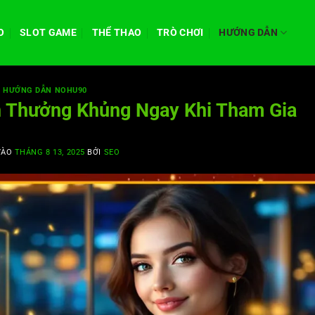
O
SLOT GAME
THỂ THAO
TRÒ CHƠI
HƯỚNG DẪN
HƯỚNG DẪN NOHU90
 Thưởng Khủng Ngay Khi Tham Gia
VÀO
THÁNG 8 13, 2025
BỞI
SEO