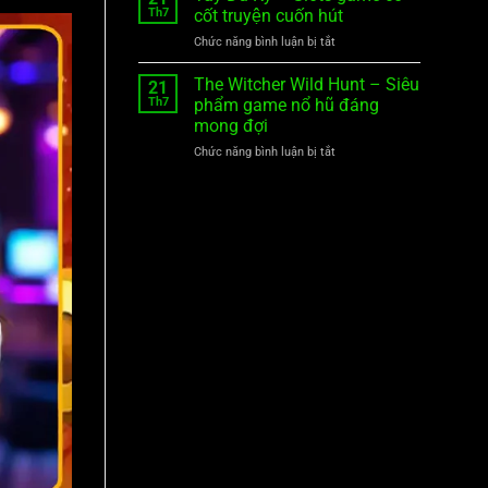
Chợ
hấp
Th7
cốt truyện cuốn hút
Tết
dẫn
Chức năng bình luận bị tắt
ở
–
nhất
Tây
Slots
2026
Du
The Witcher Wild Hunt – Siêu
game
21
Ký
hấp
Th7
phẩm game nổ hũ đáng
–
dẫn
mong đợi
Slots
ngày
Chức năng bình luận bị tắt
ở
game
lễ
The
có
tết
Witcher
cốt
Wild
truyện
Hunt
cuốn
–
hút
Siêu
phẩm
game
nổ
hũ
đáng
mong
đợi