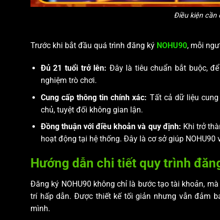
Điều kiện cần
Trước khi bắt đầu quá trình đăng ký
NOHU90
, mỗi ngư
Đủ 21 tuổi trở lên:
Đây là tiêu chuẩn bắt buộc, để
nghiệm trò chơi.
Cung cấp thông tin chính xác:
Tất cả dữ liệu cung
chủ, tuyệt đối không gian lận.
Đồng thuận với điều khoản và quy định:
Khi trở th
hoạt động tại hệ thống. Đây là cơ sở giúp NOHU90 
Hướng dẫn chi tiết quy trình đă
Đăng ký NOHU90 không chỉ là bước tạo tài khoản, mà 
trí hấp dẫn. Được thiết kế tối giản nhưng vẫn đảm b
mình.