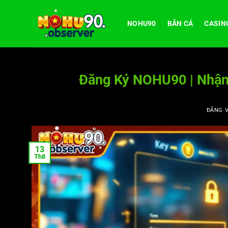
Bỏ
qua
NOHU90
BẮN CÁ
CASIN
nội
dung
Đăng Ký NOHU90 | Nhận
ĐĂNG 
13
Th8